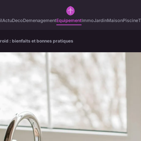
l
Actu
Deco
Demenagement
Equipement
Immo
Jardin
Maison
Piscine
T
roid : bienfaits et bonnes pratiques