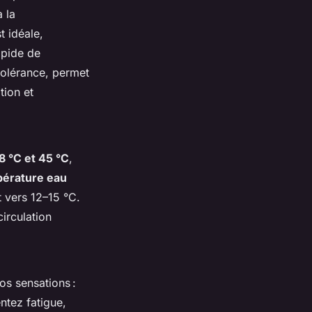
 la
t idéale,
apide de
 tolérance, permet
tion et
8 °C et 45 °C
,
érature eau
vers 12–15 °C.
circulation
os sensations :
ntez fatigue,