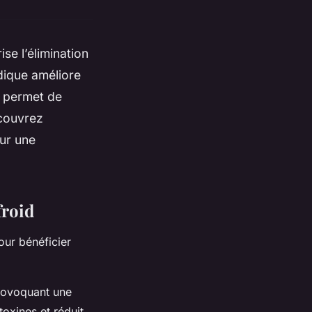
ise l’élimination
dique améliore
s permet de
écouvrez
ur une
froid
our bénéficier
provoquant une
toxines et réduit