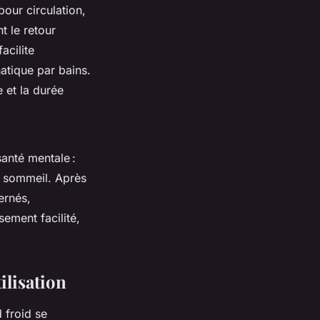
our circulation,
t le retour
acilite
hatique par bains.
 et la durée
santé mentale :
r sommeil. Après
ernés,
ement facilité,
ilisation
 froid se