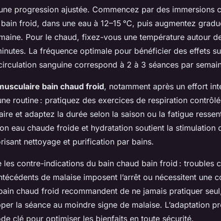
une progression ajustée. Commencez par des immersions cou
 bain froid, dans une eau à 12–15 °C, puis augmentez gradu
maine. Pour le chaud, fixez-vous une température autour d
inutes. La fréquence optimale pour bénéficier des effets su
a circulation sanguine correspond à 2 à 3 séances par semai
musculaire bain chaud froid
, notamment après un effort int
e routine : pratiquez des exercices de respiration contrôlée
ire et adaptez la durée selon la saison ou la fatigue ressen
ion eau chaude froide et hydratation soutient la stimulation
isant nettoyage et purification par bains.
les contre-indications du bain chaud bain froid : troubles 
antécédents de malaise imposent l’arrêt ou nécessitent une c
 bain chaud froid recommandent de ne jamais pratiquer seul
pper la séance au moindre signe de malaise. L’adaptation p
e clé pour optimiser les bienfaits en toute sécurité.