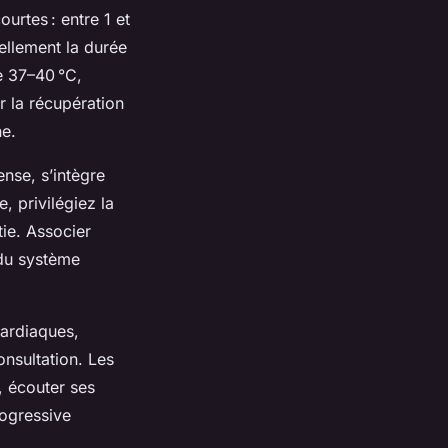
rtes : entre 1 et
ellement la durée
e 37–40 °C,
r la récupération
ne.
ense, s’intègre
, privilégiez la
tie. Associer
 du système
cardiaques,
onsultation. Les
, écouter ses
rogressive