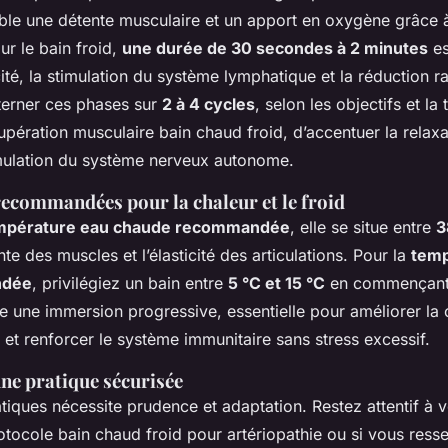
ible une détente musculaire et un apport en oxygène grâce à
ur le bain froid,
une durée de 30 secondes à 2 minutes
es
cité, la stimulation du système lymphatique et la réduction r
lterner ces phases sur
2 à 4 cycles
, selon les objectifs et la
upération musculaire bain chaud froid, d’accentuer la relaxa
imulation du système nerveux autonome.
ecommandées pour la chaleur et le froid
mpérature eau chaude recommandée
, elle se situe entre
3
nte des muscles et l’élasticité des articulations. Pour la
temp
ndée
, privilégiez un bain entre
5 °C et 15 °C
en commençant 
te une immersion progressive, essentielle pour améliorer la 
 et renforcer le système immunitaire sans stress excessif.
ne pratique sécurisée
tiques nécessite prudence et adaptation. Restez attentif à v
otocole bain chaud froid pour artériopathie ou si vous resse