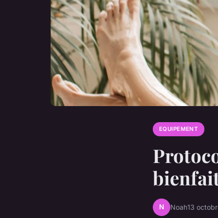
EQUIPEMENT
Protoco
bienfai
N
Noah
13 octob