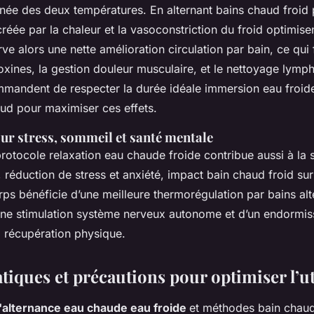
inée des deux températures. En alternant bains chaud froid p
créée par la chaleur et la vasoconstriction du froid optimisen
e alors une nette amélioration circulation par bain, ce qui f
toxines, la gestion douleur musculaire, et le nettoyage lymp
mandent de respecter la durée idéale immersion eau froide
ud pour maximiser ces effets.
sur stress, sommeil et santé mentale
protocole relaxation eau chaude froide contribue aussi à la 
 réduction de stress et anxiété, impact bain chaud froid su
rps bénéficie d’une meilleure thermorégulation par bains alt
e stimulation système nerveux autonome et d’un endormiss
la récupération physique.
tiques et précautions pour optimiser l’ut
 l'alternance eau chaude eau froide
et méthodes bain chaud