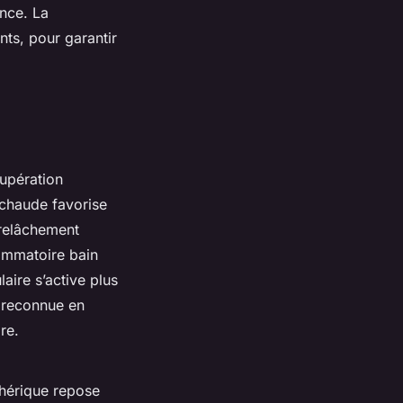
ance. La
ts, pour garantir
cupération
 chaude favorise
n relâchement
lammatoire bain
laire s’active plus
, reconnue en
re.
phérique repose