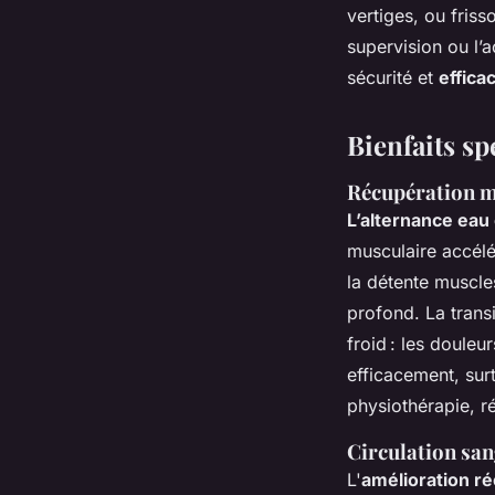
vertiges, ou fris
supervision ou l
sécurité et
effica
Bienfaits sp
Récupération mu
L’alternance eau
musculaire accélé
la détente muscles
profond. La transi
froid : les douleu
efficacement, sur
physiothérapie, ré
Circulation san
L'
amélioration ré